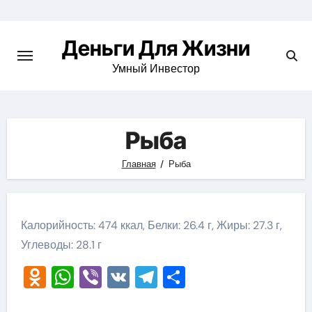
Перейти
к
Деньги Для Жизни
содержимому
Умный Инвестор
Рыба
Главная
Рыба
Калорийность: 474 ккал, Белки: 26.4 г, Жиры: 27.3 г,
Углеводы: 28.1 г
Odnoklassniki
WhatsApp
Viber
VK
Telegram
Отправить