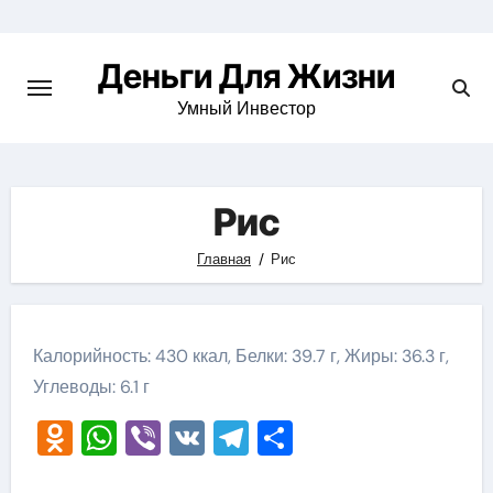
Перейти
к
Деньги Для Жизни
содержимому
Умный Инвестор
Рис
Главная
Рис
Калорийность: 430 ккал, Белки: 39.7 г, Жиры: 36.3 г,
Углеводы: 6.1 г
Odnoklassniki
WhatsApp
Viber
VK
Telegram
Отправить