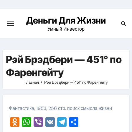
Перейти
к
Деньги Для Жизни
содержимому
Умный Инвестор
Рэй Брэдбери — 451° по
Фаренгейту
Главная
Рэй Брэдбери — 451° по Фаренгейту
Фантастика, 1953, 256 стр. поиск смысла жизни
Odnoklassniki
WhatsApp
Viber
VK
Telegram
Отправить