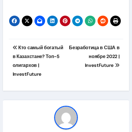
Навигация
Кто самый богатый
Безработица в США в
по
в Казахстане? Топ-5
ноябре 2022 |
олигархов |
InvestFuture
записям
InvestFuture