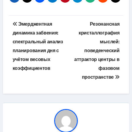
Навигация
Эмерджентная
Резонансная
по
динамика забвения:
кристаллография
спектральный анализ
мыслей:
записям
планирования дня с
поведенческий
учётом весовых
аттрактор центры в
коэффициентов
фазовом
пространстве