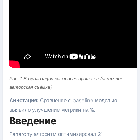
Рис. 1. Визуализация ключевого процесса (источник:
авторская съёмка)
Аннотация:
Сравнение с baseline моделью
выявило улучшение метрики на %.
Введение
Panarchy алгоритм оптимизировал 21