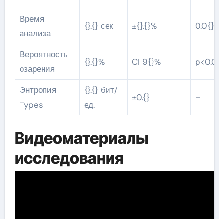
Время
{}.{} сек
±{}.{}%
0.0{}
анализа
Вероятность
{}.{}%
CI 9{}%
p<0.0
озарения
Энтропия
{}.{} бит/
±0.{}
–
Types
ед.
Видеоматериалы
исследования