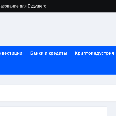
разование для Будущего
о охране труда с тренажёрами онлайн
ла в Москву и обратно по привлекательным ценам
) на СБЕР (Сбербанк) RUB (рубли)
2: Всё, что нужно знать
инвестиции
Банки и кредиты
Криптоиндустрия
н: Возможности и Преимущества
ра в компании ИНКОМ-Недвижимость
овых подписей
я Отдела Продаж?
спешного Предпринимательства