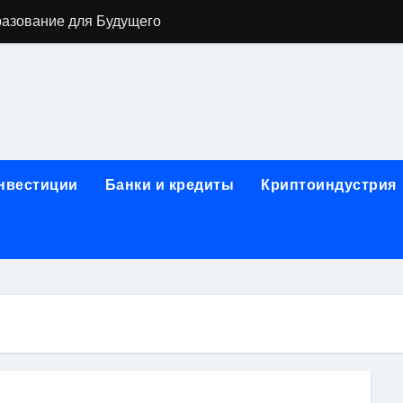
разование для Будущего
о охране труда с тренажёрами онлайн
ла в Москву и обратно по привлекательным ценам
) на СБЕР (Сбербанк) RUB (рубли)
2: Всё, что нужно знать
инвестиции
Банки и кредиты
Криптоиндустрия
н: Возможности и Преимущества
ра в компании ИНКОМ-Недвижимость
овых подписей
я Отдела Продаж?
спешного Предпринимательства