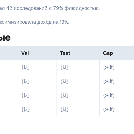
вал 42 исследований с 79% флюидностью.
ксимизировала доход на 13%.
ые
Val
Test
Gap
{}.{}
{}.{}
{:+.1f}
{}.{}
{}.{}
{:+.1f}
{}.{}
{}.{}
{:+.1f}
{}.{}
{}.{}
{:+.1f}