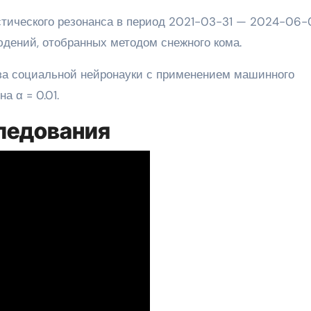
стического резонанса в период 2021-03-31 — 2024-06-
дений, отобранных методом снежного кома.
за социальной нейронауки с применением машинного
а α = 0.01.
ледования