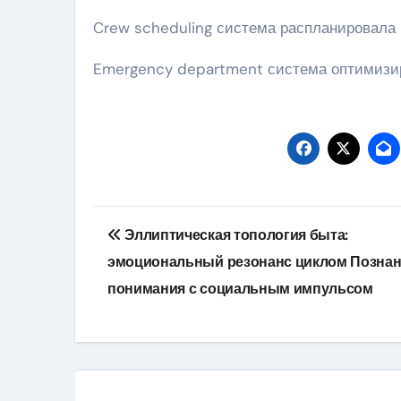
Crew scheduling система распланировала 
Emergency department система оптимизиро
Навигация
Эллиптическая топология быта:
по
эмоциональный резонанс циклом Позна
записям
понимания с социальным импульсом