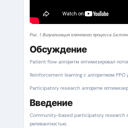
Рис. 1. Визуализация ключевого процесса (источ
Обсуждение
Patient flow алгоритм оптимизировал пото
Reinforcement learning с алгоритмом PPO 
Participatory research алгоритм оптимиз
Введение
Community-based participatory research 
релевантностью.