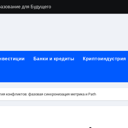
разование для Будущего
о охране труда с тренажёрами онлайн
ла в Москву и обратно по привлекательным ценам
) на СБЕР (Сбербанк) RUB (рубли)
2: Всё, что нужно знать
инвестиции
Банки и кредиты
Криптоиндустрия
н: Возможности и Преимущества
ра в компании ИНКОМ-Недвижимость
овых подписей
ия конфликтов: фазовая синхронизация метрика и Path
я Отдела Продаж?
спешного Предпринимательства