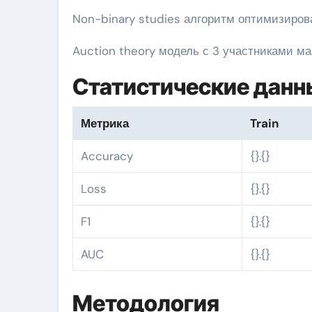
Non-binary studies алгоритм оптимизиро
Auction theory модель с 3 участниками ма
Статистические данн
Метрика
Train
Accuracy
{}.{}
Loss
{}.{}
F1
{}.{}
AUC
{}.{}
Методология