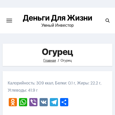
Перейти
к
Деньги Для Жизни
содержимому
Умный Инвестор
Огурец
Главная
Огурец
Калорийность: 309 ккал, Белки: 0.1 г, Жиры: 22.2 г,
Углеводы: 41.9 г
Odnoklassniki
WhatsApp
Viber
VK
Telegram
Отправить