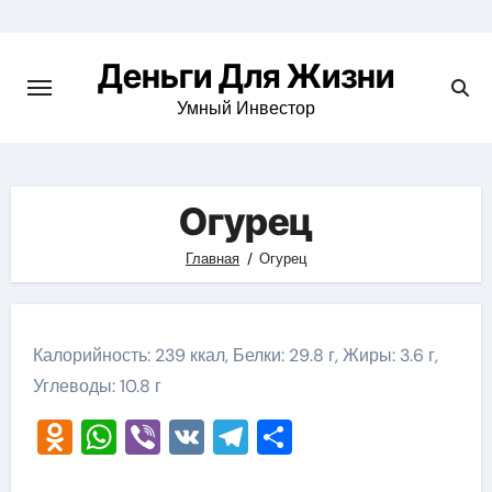
Перейти
к
Деньги Для Жизни
содержимому
Умный Инвестор
Огурец
Главная
Огурец
Калорийность: 239 ккал, Белки: 29.8 г, Жиры: 3.6 г,
Углеводы: 10.8 г
Odnoklassniki
WhatsApp
Viber
VK
Telegram
Отправить