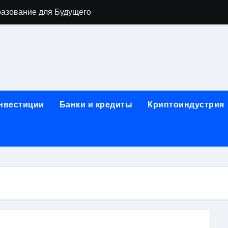
разование для Будущего
о охране труда с тренажёрами онлайн
ла в Москву и обратно по привлекательным ценам
) на СБЕР (Сбербанк) RUB (рубли)
2: Всё, что нужно знать
инвестиции
Банки и кредиты
Криптоиндустрия
н: Возможности и Преимущества
ра в компании ИНКОМ-Недвижимость
овых подписей
я Отдела Продаж?
спешного Предпринимательства