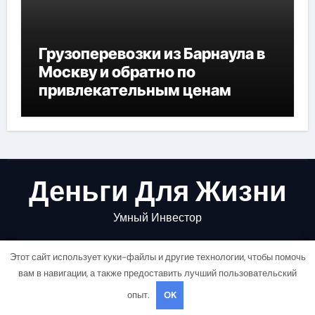
Грузоперевозки из Барнаула в
Москву и обратно по
привлекательным ценам
Деньги Для Жизни
Умный Инвестор
Этот сайт использует куки-файлы и другие технологии, чтобы помочь
вам в навигации, а также предоставить лучший пользовательский
опыт.
OK
Copyright © All rights reserved
|
Newsair
от
Themeansar
.