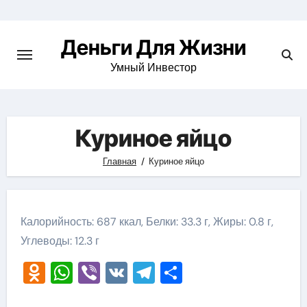
Перейти
к
Деньги Для Жизни
содержимому
Умный Инвестор
Куриное яйцо
Главная
Куриное яйцо
Калорийность: 687 ккал, Белки: 33.3 г, Жиры: 0.8 г,
Углеводы: 12.3 г
Odnoklassniki
WhatsApp
Viber
VK
Telegram
Отправить