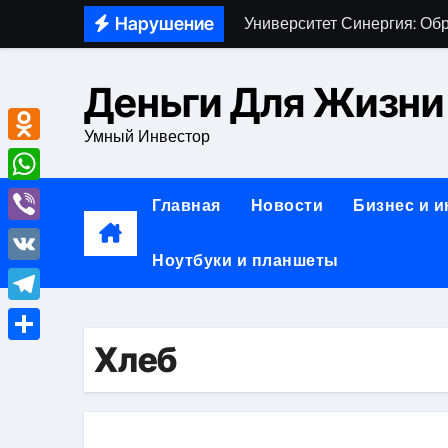
Перейти
Нарушение
Университет Синергия: Об
к
Дистанционное обучение п
содержимому
Деньги Для Жизни
Грузоперевозки из Барнау
Умный Инвестор
Обмен Tether TRC20 (USDT
Odnoklassniki
Печать чертежей формата A
WhatsApp
Главная
Новости
Бизнес и 
Карго из Китая в Казахста
Viber
Ноутбуки и планшеты
Работа риэлтором: Карье
VK
Выпуск электронных цифр
Telegram
Зачем Нужны Тренинги Дл
Хлеб
Отправить
Бизнес и Закон: Основы У