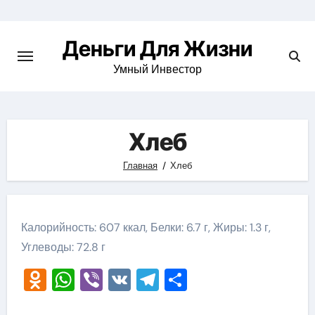
Перейти
к
Деньги Для Жизни
содержимому
Умный Инвестор
Хлеб
Главная
Хлеб
Калорийность: 607 ккал, Белки: 6.7 г, Жиры: 1.3 г,
Углеводы: 72.8 г
Odnoklassniki
WhatsApp
Viber
VK
Telegram
Отправить