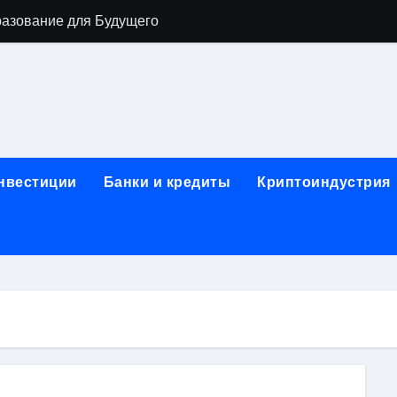
разование для Будущего
о охране труда с тренажёрами онлайн
ла в Москву и обратно по привлекательным ценам
) на СБЕР (Сбербанк) RUB (рубли)
2: Всё, что нужно знать
инвестиции
Банки и кредиты
Криптоиндустрия
н: Возможности и Преимущества
ра в компании ИНКОМ-Недвижимость
овых подписей
я Отдела Продаж?
спешного Предпринимательства