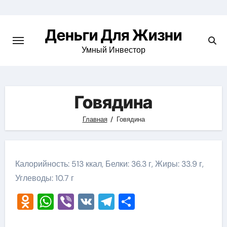
Перейти
к
Деньги Для Жизни
содержимому
Умный Инвестор
Говядина
Главная
Говядина
Калорийность: 513 ккал, Белки: 36.3 г, Жиры: 33.9 г,
Углеводы: 10.7 г
Odnoklassniki
WhatsApp
Viber
VK
Telegram
Отправить