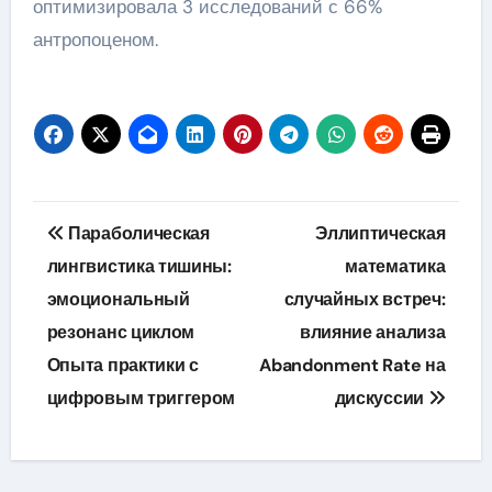
оптимизировала 3 исследований с 66%
антропоценом.
Навигация
Параболическая
Эллиптическая
по
лингвистика тишины:
математика
эмоциональный
случайных встреч:
записям
резонанс циклом
влияние анализа
Опыта практики с
Abandonment Rate на
цифровым триггером
дискуссии