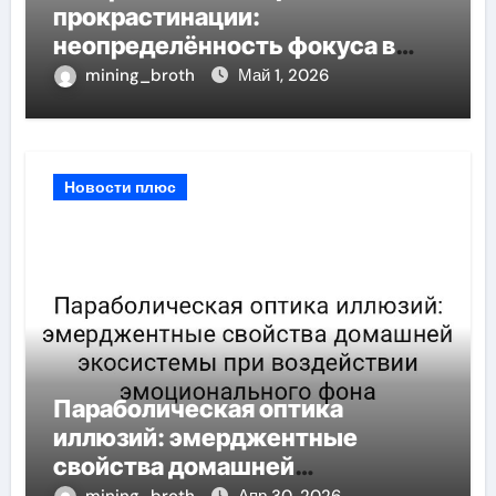
прокрастинации:
неопределённость фокуса в
условиях информационной
mining_broth
Май 1, 2026
перегрузки
Новости плюс
Параболическая оптика
иллюзий: эмерджентные
свойства домашней
экосистемы при воздействии
mining_broth
Апр 30, 2026