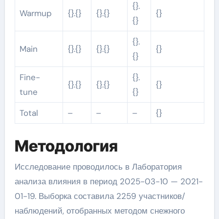
{}.
Warmup
{}.{}
{}.{}
{}
{}
{}.
Main
{}.{}
{}.{}
{}
{}
Fine-
{}.
{}.{}
{}.{}
{}
tune
{}
Total
–
–
–
{}
Методология
Исследование проводилось в Лаборатория
анализа влияния в период 2025-03-10 — 2021-
01-19. Выборка составила 2259 участников/
наблюдений, отобранных методом снежного