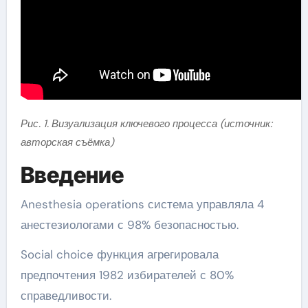
Рис. 1. Визуализация ключевого процесса (источник:
авторская съёмка)
Введение
Anesthesia operations система управляла 4
анестезиологами с 98% безопасностью.
Social choice функция агрегировала
предпочтения 1982 избирателей с 80%
справедливости.