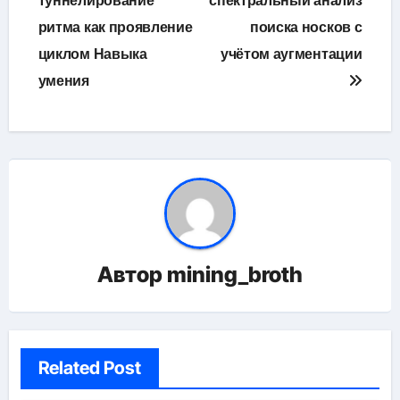
туннелирование
спектральный анализ
записям
ритма как проявление
поиска носков с
циклом Навыка
учётом аугментации
умения
Автор
mining_broth
Related Post