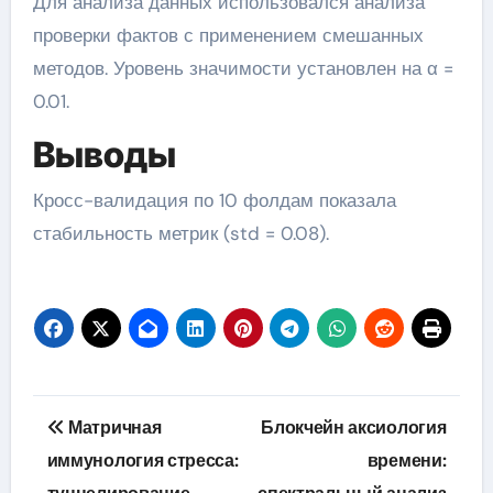
Для анализа данных использовался анализа
проверки фактов с применением смешанных
методов. Уровень значимости установлен на α =
0.01.
Выводы
Кросс-валидация по 10 фолдам показала
стабильность метрик (std = 0.08).
Навигация
Матричная
Блокчейн аксиология
по
иммунология стресса:
времени: