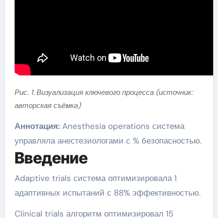
Рис. 1. Визуализация ключевого процесса (источник:
авторская съёмка)
Аннотация:
Anesthesia operations система
управляла анестезиологами с % безопасностью.
Введение
Adaptive trials система оптимизировала 1
адаптивных испытаний с 88% эффективностью.
Clinical trials алгоритм оптимизировал 15