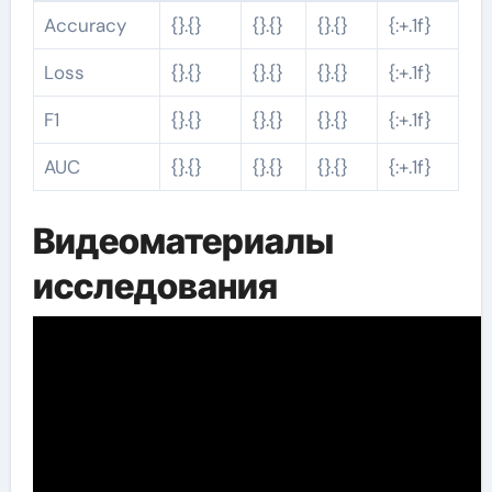
Accuracy
{}.{}
{}.{}
{}.{}
{:+.1f}
Loss
{}.{}
{}.{}
{}.{}
{:+.1f}
F1
{}.{}
{}.{}
{}.{}
{:+.1f}
AUC
{}.{}
{}.{}
{}.{}
{:+.1f}
Видеоматериалы
исследования