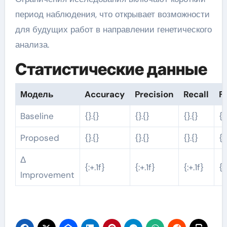
период наблюдения, что открывает возможности
для будущих работ в направлении генетического
анализа.
Статистические данные
Модель
Accuracy
Precision
Recall
F1
Baseline
{}.{}
{}.{}
{}.{}
{}
Proposed
{}.{}
{}.{}
{}.{}
{}
Δ
{:+.1f}
{:+.1f}
{:+.1f}
{:
Improvement