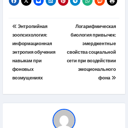
Навигация
Энтропийная
Логарифмическая
по
зоопсихология:
биология привычек:
информационная
эмерджентные
записям
энтропия обучения
свойства социальной
навыкам при
сети при воздействии
фоновых
эмоционального
возмущениях
фона