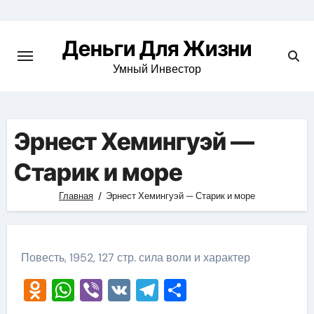
Перейти
к
Деньги Для Жизни
содержимому
Умный Инвестор
Эрнест Хемингуэй —
Старик и море
Главная
Эрнест Хемингуэй — Старик и море
Повесть, 1952, 127 стр. сила воли и характер
Odnoklassniki
WhatsApp
Viber
VK
Telegram
Отправить