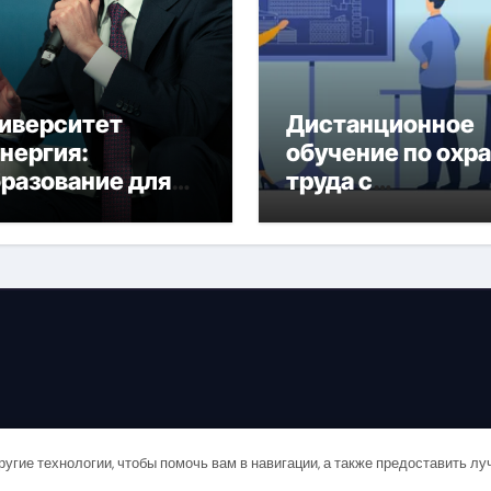
иверситет
Дистанционное
нергия:
обучение по охр
разование для
труда с
дущего
тренажёрами
онлайн
и
ругие технологии, чтобы помочь вам в навигации, а также предоставить л
Copyright © All rights reserved
|
Newsair
от
Themeansar
.