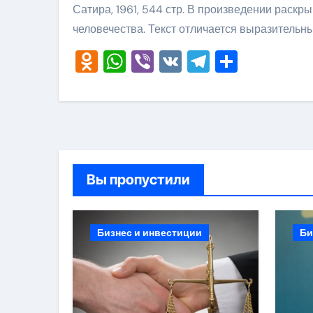
Сатира, 1961, 544 стр. В произведении раск
человечества. Текст отличается выразительн
Odnoklassniki
WhatsApp
Viber
VK
Telegram
Отправ
Вы пропустили
Бизнес и инвестиции
Би