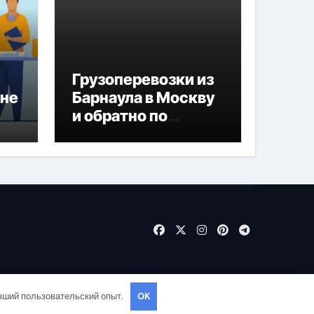
Грузоперевозки из
ане
Барнаула в Москву
и обратно по
привлекательным
ценам
учший пользовательский опыт.
OK