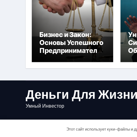
Бизнес и Закон:
Ун
Основы Успешного
Си
Предпринимательс
Об
тва
Бу
Деньги Для Жизн
Умный Инвестор
Этот сайт использует куки-файлы и д