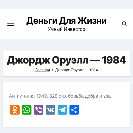
Перейти
к
Деньги Для Жизни
содержимому
Умный Инвестор
Джордж Оруэлл — 1984
Главная
Джордж Оруэлл — 1984
Антиутопия, 1949, 328 стр. борьба добра и зла
Odnoklassniki
WhatsApp
Viber
VK
Telegram
Отправить