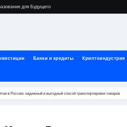
разование для Будущего
о охране труда с тренажёрами онлайн
ла в Москву и обратно по привлекательным ценам
) на СБЕР (Сбербанк) RUB (рубли)
2: Всё, что нужно знать
инвестиции
Банки и кредиты
Криптоиндустрия
н: Возможности и Преимущества
ра в компании ИНКОМ-Недвижимость
овых подписей
Китая в Россию: надежный и выгодный способ транспортировки товаров
я Отдела Продаж?
спешного Предпринимательства