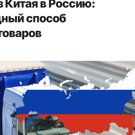
з Китая в Россию:
дный способ
товаров