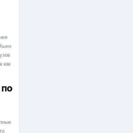
ейших
узов
к как
 по
упные
то