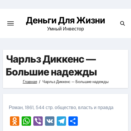
Перейти
к
Деньги Для Жизни
содержимому
Умный Инвестор
Чарльз Диккенс —
Большие надежды
Главная
Чарльз Диккенс — Большие надежды
Роман, 1861, 544 стр. общество, власть и правда
Odnoklassniki
WhatsApp
Viber
VK
Telegram
Отправить