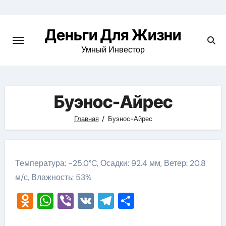
Перейти
к
Деньги Для Жизни
содержимому
Умный Инвестор
Буэнос-Айрес
Главная
Буэнос-Айрес
Температура: -25.0°C, Осадки: 92.4 мм, Ветер: 20.8
м/с, Влажность: 53%
Odnoklassniki
WhatsApp
Viber
VK
Telegram
Отправить