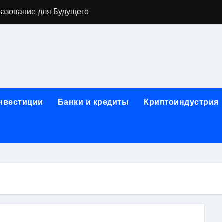
разование для Будущего
о охране труда с тренажёрами онлайн
ла в Москву и обратно по привлекательным ценам
) на СБЕР (Сбербанк) RUB (рубли)
2: Всё, что нужно знать
инвестиции
Банки и кредиты
Криптоиндустрия
н: Возможности и Преимущества
ра в компании ИНКОМ-Недвижимость
овых подписей
я Отдела Продаж?
спешного Предпринимательства