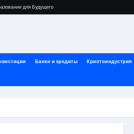
разование для Будущего
о охране труда с тренажёрами онлайн
ла в Москву и обратно по привлекательным ценам
) на СБЕР (Сбербанк) RUB (рубли)
2: Всё, что нужно знать
инвестиции
Банки и кредиты
Криптоиндустрия
н: Возможности и Преимущества
ра в компании ИНКОМ-Недвижимость
овых подписей
я Отдела Продаж?
спешного Предпринимательства