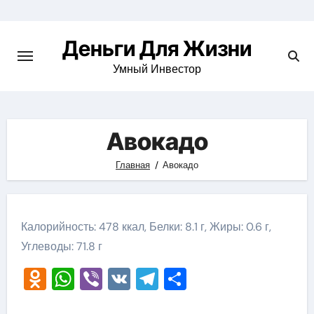
Перейти
к
Деньги Для Жизни
содержимому
Умный Инвестор
Авокадо
Главная
Авокадо
Калорийность: 478 ккал, Белки: 8.1 г, Жиры: 0.6 г,
Углеводы: 71.8 г
Odnoklassniki
WhatsApp
Viber
VK
Telegram
Отправить