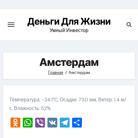
Перейти
к
Деньги Для Жизни
содержимому
Умный Инвестор
Амстердам
Главная
Амстердам
Температура: -24.1°C, Осадки: 73.0 мм, Ветер: 1.4 м/
с, Влажность: 52%
Odnoklassniki
WhatsApp
Viber
VK
Telegram
Отправить