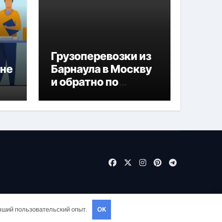
Грузоперевозки из
ане
Барнаула в Москву
и обратно по
привлекательным
ценам
учший пользовательский опыт.
OK