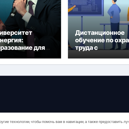
иверситет
Дистанционное
нергия:
обучение по охр
разование для
труда с
дущего
тренажёрами
онлайн
и
ругие технологии, чтобы помочь вам в навигации, а также предоставить л
Copyright © All rights reserved
|
Newsair
от
Themeansar
.