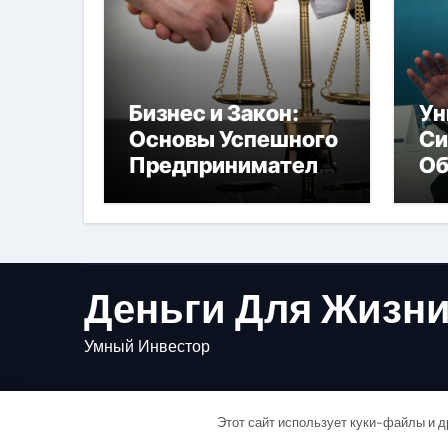
Бизнес и Закон:
Ун
Основы Успешного
Си
Предпринимательс
Об
тва
Бу
Деньги Для Жизн
Умный Инвестор
Этот сайт использует куки-файлы и д